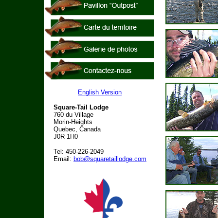
English Version
Square-Tail Lodge
760 du Village
Morin-Heights
Quebec, Canada
J0R 1H0
Tel: 450-226-2049
Email:
bob@squaretaillodge.com