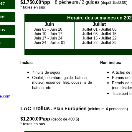
$1,750.00*/pp
8 pêcheurs / 2 guides
(dépôt $580.00)
* taxes en sus
Horaire des semaines en 202
Juin
Juillet
Juin 03 - Juin 10
Juillet 01 - Juillet 08
Juin 10 - Juin 17
Juillet 08 - Juillet 15
Juin 17 - Juin 24
Juillet 15 - Juillet 22
Juin 24 - Juillet 01
Juillet 22 - Juillet 29
Inclus:
Non inclus:
7 nuits de séjour
Articles de
Chalet, nourriture, guide, bateau,
Permis de ré
moteur, essence, filet, coussins de
Permis de p
bateau, etc.
(non résiden
Transport et
ge.com
LAC
Troilus
Plan Européen
-
(minimum 4 personnes)
$1,200.00*/pp
(dépôt de 400 $)
* taxes en sus