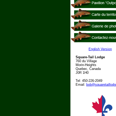
English Version
Square-Tail Lodge
760 du Village
Morin-Heights
Quebec, Canada
J0R 1H0
Tel: 450-226-2049
Email:
bob@squaretaillod