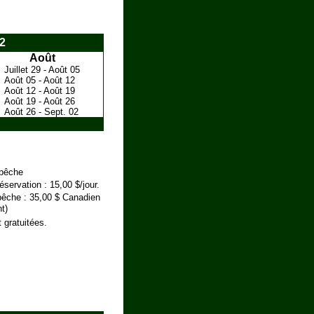
2
Août
Juillet 29 - Août 05
Août 05 - Août 12
Août 12 - Août 19
Août 19 - Août 26
Août 26 - Sept. 02
 pêche
servation : 15,00 $/jour.
êche : 35,00 $ Canadien
t)
 gratuitées.